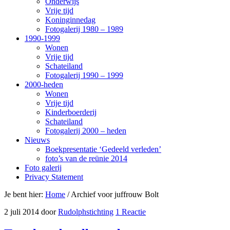
Onderwijs
Vrije tijd
Koninginnedag
Fotogalerij 1980 – 1989
1990-1999
Wonen
Vrije tijd
Schateiland
Fotogalerij 1990 – 1999
2000-heden
Wonen
Vrije tijd
Kinderboerderij
Schateiland
Fotogalerij 2000 – heden
Nieuws
Boekpresentatie ‘Gedeeld verleden’
foto’s van de reünie 2014
Foto galerij
Privacy Statement
Je bent hier:
Home
/
Archief voor juffrouw Bolt
2 juli 2014
door
Rudolphstichting
1 Reactie