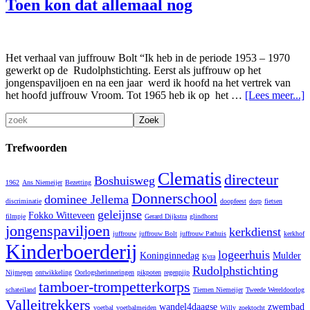
Toen kon dat allemaal nog
Het verhaal van juffrouw Bolt “Ik heb in de periode 1953 – 1970
gewerkt op de Rudolphstichting. Eerst als juffrouw op het
jongenspaviljoen en na een jaar werd ik hoofd na het vertrek van
het hoofd juffrouw Vroom. Tot 1965 heb ik op het …
[Lees meer...]
Trefwoorden
Clematis
directeur
Boshuisweg
1962
Ans Niemeijer
Bezetting
Donnerschool
dominee Jellema
discriminatie
doopfeest
dorp
fietsen
geleijnse
Fokko Witteveen
filmpje
Gerard Dijkstra
glindhorst
jongenspaviljoen
kerkdienst
juffrouw
juffrouw Bolt
juffrouw Pathuis
kerkhof
Kinderboerderij
logeerhuis
Koninginnedag
Mulder
Kyra
Rudolphstichting
Nijmegen
ontwikkeling
Oorlogsherinneringen
pikpoten
regenpijp
tamboer-trompetterkorps
schateiland
Tiemen Niemeijer
Tweede Wereldoorlog
Valleitrekkers
wandel4daagse
zwembad
voetbal
voetbalmeiden
Willy
zoektocht